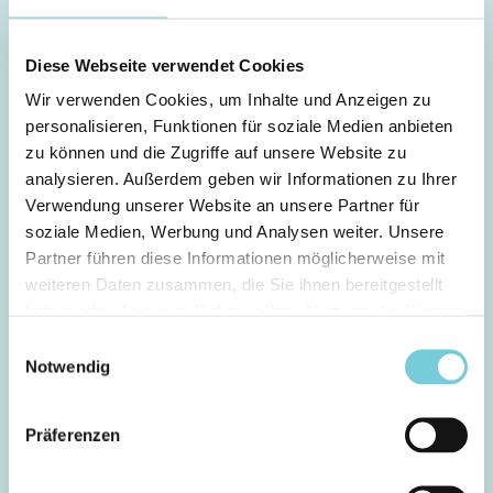
NOCH FRAGEN?
Diese Webseite verwendet Cookies
Kann ich den Flexpass nachträglich dazubuchen?
Wir verwenden Cookies, um Inhalte und Anzeigen zu
personalisieren, Funktionen für soziale Medien anbieten
Wie kann ich der Member WhatsApp Community
zu können und die Zugriffe auf unsere Website zu
beitreten?
analysieren. Außerdem geben wir Informationen zu Ihrer
Verwendung unserer Website an unsere Partner für
Was ist der Flexpass?
soziale Medien, Werbung und Analysen weiter. Unsere
Partner führen diese Informationen möglicherweise mit
Wie funktioniert der Flexpass?
weiteren Daten zusammen, die Sie ihnen bereitgestellt
haben oder die sie im Rahmen Ihrer Nutzung der Dienste
Für welche Produkte kann der SURFTOWN Flexpass
gesammelt haben.
Einwilligungsauswahl
verwendet werden?
Notwendig
Kann ich mit meinem Flexpass Sessions stornieren,
die ich gebucht habe, bevor ich Member geworden
Präferenzen
bin?