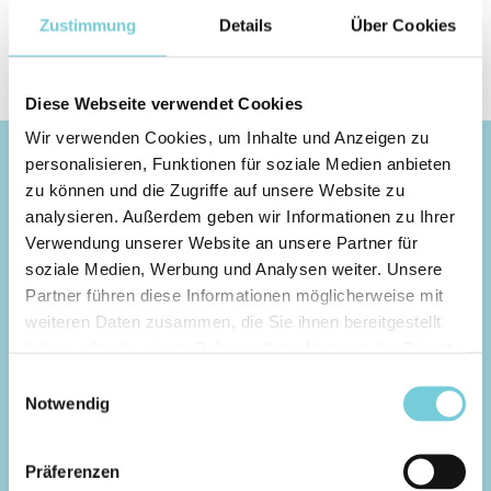
Zustimmung
Details
Über Cookies
Diese Webseite verwendet Cookies
Wir verwenden Cookies, um Inhalte und Anzeigen zu
personalisieren, Funktionen für soziale Medien anbieten
JETZT BUCHEN
zu können und die Zugriffe auf unsere Website zu
analysieren. Außerdem geben wir Informationen zu Ihrer
Verwendung unserer Website an unsere Partner für
Pro Session
soziale Medien, Werbung und Analysen weiter. Unsere
A-FRAME PRO SESSION
Partner führen diese Informationen möglicherweise mit
weiteren Daten zusammen, die Sie ihnen bereitgestellt
High-Performanceorientierte Welle mit einer
haben oder die sie im Rahmen Ihrer Nutzung der Dienste
Section für Airs oder radikale Manöver.
gesammelt haben.
Einwilligungsauswahl
Unterstützung bei Positionierung und Take-Off
Notwendig
durch einen Surf Guide.
95,-
Präferenzen
EUR