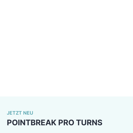
sind, findet hier die ideale Spielwiese für Airs &
Progression!
Schnell brechende, kraftvolle Wellen für
Power Turns, progressive Manöver und
Airs
15 Min. Briefing, 55 Min. im Wavepool
Maximale Gruppengröße von 12 Gästen pro
Surfzone
Guiding durch professionellen Surfcoach
Buchbar als A-Frame und Pointbreak
(Unsere Pointbreak Pro Air ist auf Anfrage
als Exklusivbuchung oder über exklusive
Member-Sessions verfügbar)
JETZT NEU
POINTBREAK PRO TURNS