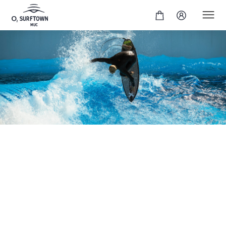
Unser Pro Level ermöglicht dir das ultimative Training
für Power Turns, progressive Manöver und innovative
Airs! In unseren Pro Sessions surfst du steile Walls und
perfekte Sections für Manöver- und Airs mit softem
Landing. Wem Turns & Tubes zu langweilig geworden